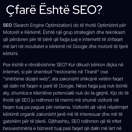
Çfarë Është SEO?
SEO
(Search Engine Optimization) do të thotë Optimizimi për
Motorët e Kërkimit. Është një grup strategjish dhe teknikash
që përdoren për të bërë që faqja juaj e internetit të shfaqet
më lart në rezultatet e kërkimit në Google dhe motorë të tjerë
kërkimi.
Pse është e rëndësishme SEO? Kur dikush kërkon diçka në
internet, si për shembull “restorante në Tiranë” ose
“shërbime dizajni web”, ata zakonisht shikojnë vetëm faqet
që dalin në faqen e parë të Google. Nëse faqja juaj nuk është
aty, shumica e klientëve potencialë nuk do ta gjejnë. Kjo do të
thotë që SEO ju ndihmon të merrni më shumë vizitorë në
faqen tuaj pa paguar për reklama. Vizitorët që vijnë nëpërmjet
kërkimit organik zakonisht janë më të interesuar dhe më të
gatshëm për të blerë. Gjithashtu, SEO ndihmon që të rritet
besueshmëria e biznesit tuaj pasi faqet që dalin më lart në