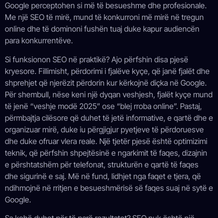
Google perceptohen si më të besueshme dhe profesionale.
Me një SEO të mirë, mund të konkurroni më mirë në tregun
online dhe të dominoni fushën tuaj duke kapur audiencën
para konkurrentëve.
Si funksionon SEO në praktikë? Ajo përfshin disa pjesë
kryesore. Fillimisht, përdorimi i fjalëve kyçe, që janë fjalët dhe
shprehjet që njerëzit përdorin kur kërkojnë diçka në Google.
Për shembull, nëse keni një dyqan veshjesh, fjalët kyçe mund
të jenë “veshje modë 2025” ose “blej rroba online”. Pastaj,
përmbajtja cilësore që duhet të jetë informative, e qartë dhe e
organizuar mirë, duke iu përgjigjur pyetjeve të përdoruesve
dhe duke ofruar vlera reale. Një tjetër pjesë është optimizimi
teknik, që përfshin shpejtësinë e ngarkimit të faqes, dizajnin
e përshtatshëm për telefonat, strukturën e qartë të faqes
dhe sigurinë e saj. Më në fund, lidhjet nga faqet e tjera, që
ndihmojnë në rritjen e besueshmërisë së faqes suaj në sytë e
Google.