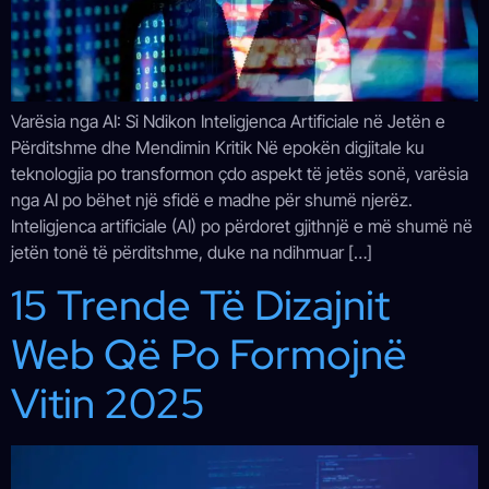
Varësia nga AI: Si Ndikon Inteligjenca Artificiale në Jetën e
Përditshme dhe Mendimin Kritik Në epokën digjitale ku
teknologjia po transformon çdo aspekt të jetës sonë, varësia
nga AI po bëhet një sfidë e madhe për shumë njerëz.
Inteligjenca artificiale (AI) po përdoret gjithnjë e më shumë në
jetën tonë të përditshme, duke na ndihmuar […]
15 Trende Të Dizajnit
Web Që Po Formojnë
Vitin 2025