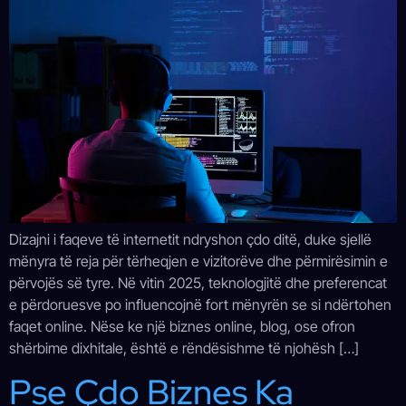
Dizajni i faqeve të internetit ndryshon çdo ditë, duke sjellë
mënyra të reja për tërheqjen e vizitorëve dhe përmirësimin e
përvojës së tyre. Në vitin 2025, teknologjitë dhe preferencat
e përdoruesve po influencojnë fort mënyrën se si ndërtohen
faqet online. Nëse ke një biznes online, blog, ose ofron
shërbime dixhitale, është e rëndësishme të njohësh […]
Pse Çdo Biznes Ka