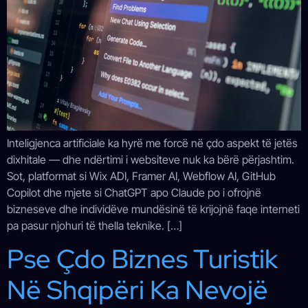
Inteligjenca artificiale ka hyrë me forcë në çdo aspekt të jetës
dixhitale — dhe ndërtimi i websiteve nuk ka bërë përjashtim.
Sot, platformat si Wix ADI, Framer AI, Webflow AI, GitHub
Copilot dhe mjete si ChatGPT apo Claude po i ofrojnë
bizneseve dhe individëve mundësinë të krijojnë faqe interneti
pa pasur njohuri të thella teknike. […]
Pse Çdo Biznes Turistik
Në Shqipëri Ka Nevojë