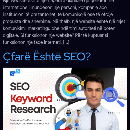
Një website është një hapësirë dixhitale që qëndron në
internet dhe i mundëson një personi, kompanie apo
institucioni të prezantohet, të komunikojë ose të ofrojë
produkte dhe shërbime. Në thelb, një website është një mjet
komunikimi, marketingu dhe ndërtimi autoriteti në botën
digjitale. Si funksionon një website? Për të kuptuar si
funksionon një faqe interneti, […]
Çfarë Është SEO?