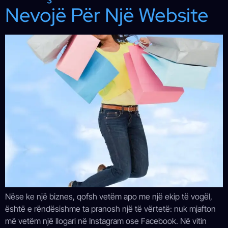
Nevojë Për Një Website
Nëse ke një biznes, qofsh vetëm apo me një ekip të vogël,
është e rëndësishme ta pranosh një të vërtetë: nuk mjafton
më vetëm një llogari në Instagram ose Facebook. Në vitin