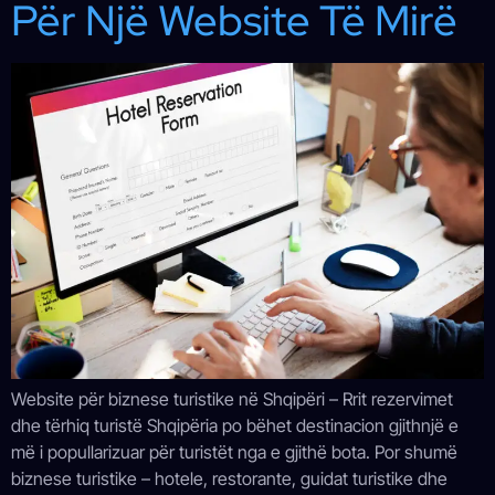
Për Një Website Të Mirë
Website për biznese turistike në Shqipëri – Rrit rezervimet
dhe tërhiq turistë Shqipëria po bëhet destinacion gjithnjë e
më i popullarizuar për turistët nga e gjithë bota. Por shumë
biznese turistike – hotele, restorante, guidat turistike dhe