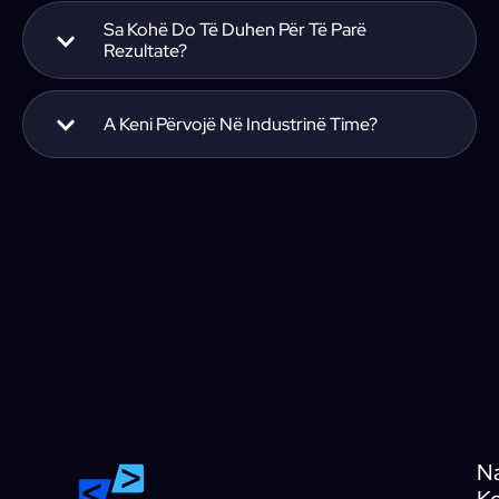
Sa Kohë Do Të Duhen Për Të Parë
Rezultate?
A Keni Përvojë Në Industrinë Time?
N
Ko