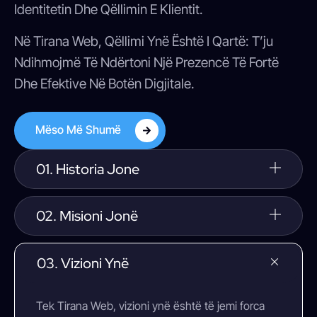
Identitetin Dhe Qëllimin E Klientit.
Në Tirana Web, Qëllimi Ynë Është I Qartë: T’ju
Ndihmojmë Të Ndërtoni Një Prezencë Të Fortë
Dhe Efektive Në Botën Digjitale.
Mëso Më Shumë
01. Historia Jone
02. Misioni Jonë
03. Vizioni Ynë
Tek Tirana Web, vizioni ynë është të jemi forca