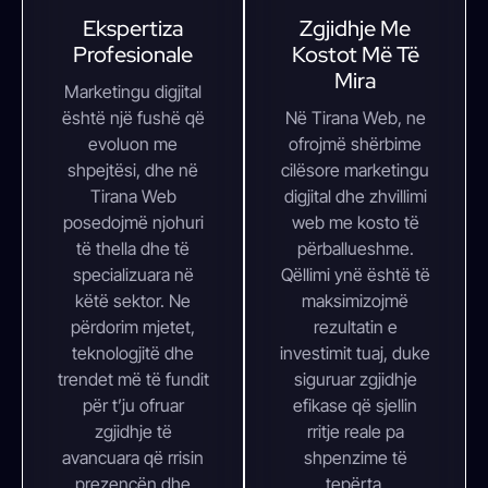
Ekspertiza
Zgjidhje Me
Profesionale
Kostot Më Të
Mira
Marketingu digjital
është një fushë që
Në Tirana Web, ne
evoluon me
ofrojmë shërbime
shpejtësi, dhe në
cilësore marketingu
Tirana Web
digjital dhe zhvillimi
posedojmë njohuri
web me kosto të
të thella dhe të
përballueshme.
specializuara në
Qëllimi ynë është të
këtë sektor. Ne
maksimizojmë
përdorim mjetet,
rezultatin e
teknologjitë dhe
investimit tuaj, duke
trendet më të fundit
siguruar zgjidhje
për t’ju ofruar
efikase që sjellin
zgjidhje të
rritje reale pa
avancuara që rrisin
shpenzime të
prezencën dhe
tepërta.