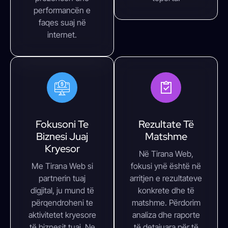
performancën e
faqes suaj në
internet.
Fokusoni Te
Rezultate Të
Biznesi Juaj
Matshme
Kryesor
Në Tirana Web,
Me Tirana Web si
fokusi ynë është në
partnerin tuaj
arritjen e rezultateve
digjital, ju mund të
konkrete dhe të
përqendroheni te
matshme. Përdorim
aktivitetet kryesore
analiza dhe raporte
të biznesit tuaj. Ne
të detajuara për të