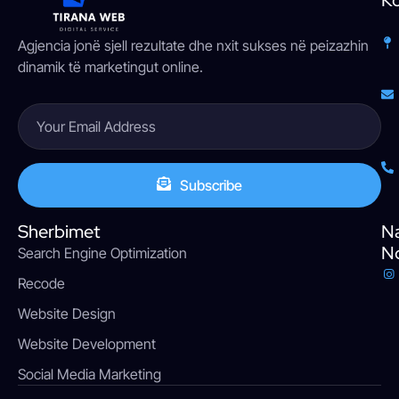
Agjencia jonë sjell rezultate dhe nxit sukses në peizazhin
dinamik të marketingut online.
Subscribe
Sherbimet
N
Nd
Search Engine Optimization
Recode
Website Design
Website Development
Social Media Marketing