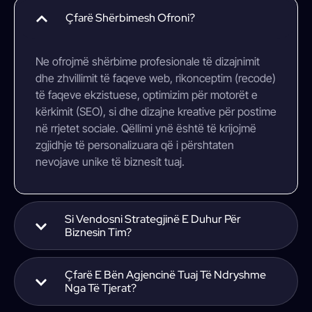
Çfarë Shërbimesh Ofroni?
Ne ofrojmë shërbime profesionale të dizajnimit
dhe zhvillimit të faqeve web, rikonceptim (recode)
të faqeve ekzistuese, optimizim për motorët e
kërkimit (SEO), si dhe dizajne kreative për postime
në rrjetet sociale. Qëllimi ynë është të krijojmë
zgjidhje të personalizuara që i përshtaten
nevojave unike të biznesit tuaj.
Si Vendosni Strategjinë E Duhur Për
Biznesin Tim?
Çfarë E Bën Agjencinë Tuaj Të Ndryshme
Nga Të Tjerat?