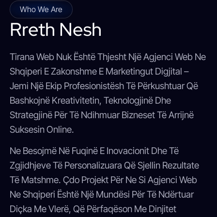
Who We Are
Rreth Nesh
Tirana Web Nuk Është Thjesht Një Agjenci Web Ne
Shqiperi E Zakonshme E Marketingut Digjital –
Jemi Një Ekip Profesionistësh Të Përkushtuar Që
Bashkojnë Kreativitetin, Teknologjinë Dhe
Strategjinë Për Të Ndihmuar Bizneset Të Arrijnë
Suksesin Online.
Ne Besojmë Në Fuqinë E Inovacionit Dhe Të
Zgjidhjeve Të Personalizuara Që Sjellin Rezultate
Të Matshme. Çdo Projekt Për Ne Si Agjenci Web
Ne Shqiperi Është Një Mundësi Për Të Ndërtuar
Diçka Me Vlerë, Që Përfaqëson Me Dinjitet