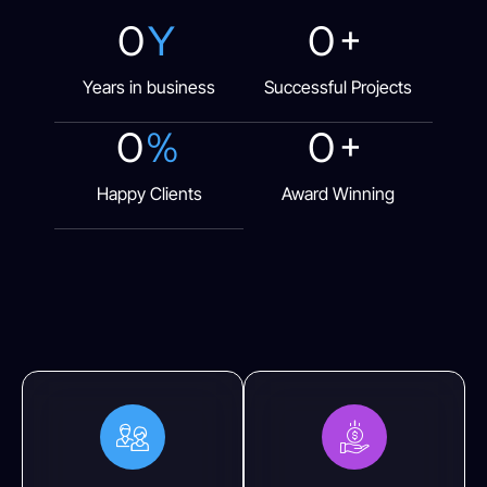
0
Y
0
+
Years in business
Successful Projects
0
%
0
+
Happy Clients
Award Winning