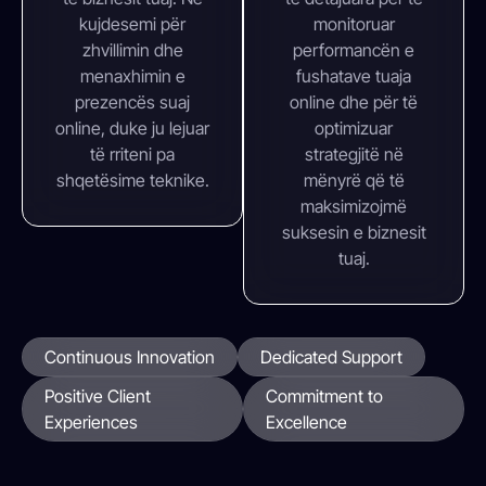
kujdesemi për
monitoruar
zhvillimin dhe
performancën e
menaxhimin e
fushatave tuaja
prezencës suaj
online dhe për të
online, duke ju lejuar
optimizuar
të rriteni pa
strategjitë në
shqetësime teknike.
mënyrë që të
maksimizojmë
suksesin e biznesit
tuaj.
Continuous Innovation
Dedicated Support
Positive Client
Commitment to
Experiences
Excellence