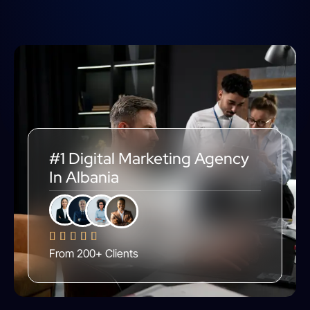
#1 Digital Marketing Agency
In Albania





From 200+ Clients