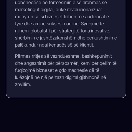
udhëheqëse në formësimin e së ardhmes së
marketingut digjital, duke revolucionarizuar
mënyrën se si bizneset lidhen me audiencat e
tyre dhe arrijnë suksesin online. Synojmë të
njihemi globalisht për strategjitë tona inovative,
shërbimin e jashtëzakonshëm dhe përkushtimin e
palëkundur ndaj kënaqësisë së klientit.
Përmes rritjes së vazhdueshme, bashkëpunimit
dhe angazhimit për përsosmëri, kemi për qëllim të
fuqizojmë bizneset e çdo madhësie që të
lulëzojnë në një peizazh digjital gjithmonë në
zhvillim.